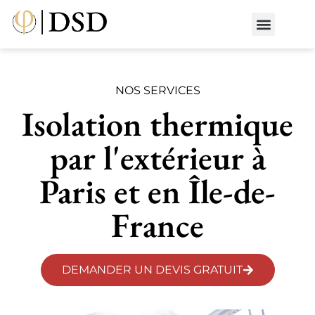
Nos métiers
Nos réalisat
📄 Devis gratuit
📞 01 87 66 65 49
NOS SERVICES
Isolation thermique
par l'extérieur à
Paris et en Île-de-
France
DEMANDER UN DEVIS GRATUIT