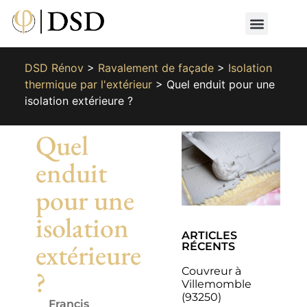
Nos métiers
Nos réalisat
📄 Devis gratuit
📞 01 87 66 65 49
DSD Rénov
>
Ravalement de façade
>
Isolation
thermique par l'extérieur
>
Quel enduit pour une
isolation extérieure ?
Quel
enduit
pour une
isolation
ARTICLES
extérieure
RÉCENTS
Couvreur à
?
Villemomble
(93250)
Francis