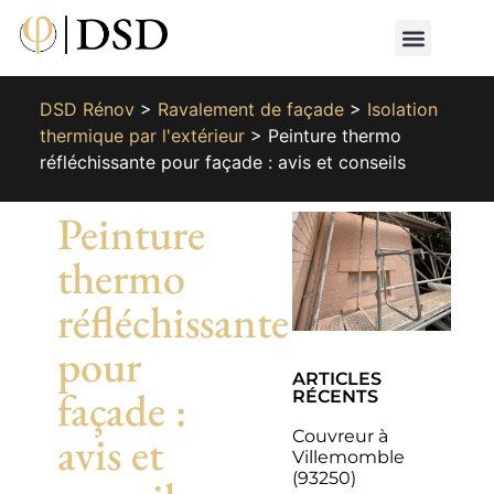
Nos métiers
Nos réalisat
📄 Devis gratuit
📞 01 87 66 65 49
DSD Rénov
>
Ravalement de façade
>
Isolation
thermique par l'extérieur
>
Peinture thermo
réfléchissante pour façade : avis et conseils
Peinture
thermo
réfléchissante
pour
ARTICLES
façade :
RÉCENTS
Couvreur à
avis et
Villemomble
(93250)