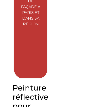
DE
FAÇADE À
PARIS ET
DANS SA
RÉGION
Peinture
réflective
pour