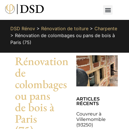
Nos métiers
Nos réalisat
📄 Devis gratuit
📞 01 87 66 65 49
DSD Rénov
>
Rénovation de toiture
>
Charpente
>
Rénovation de colombages ou pans de bois à
Paris (75)
Rénovation
de
colombages
ou pans
ARTICLES
de bois à
RÉCENTS
Couvreur à
Paris
Villemomble
(93250)