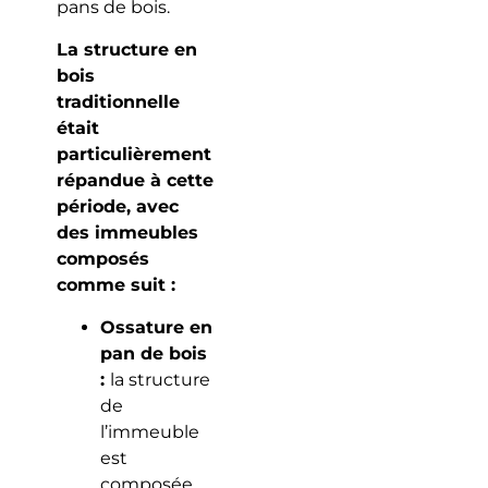
pans de bois.
La structure en
bois
traditionnelle
était
particulièrement
répandue à cette
période, avec
des immeubles
composés
comme suit :
Ossature en
pan de bois
:
la structure
de
l’immeuble
est
composée