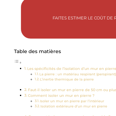
FAITES ESTIMER LE COÛT DE
Table des matières
Les spécificités de l’isolation d’un mur en pierr
La pierre : un matériau respirant (perspirant
L’inertie thermique de la pierre
Faut-il isoler un mur en pierre de 50 cm ou plu
Comment isoler un mur en pierre ?
Isoler un mur en pierre par l’intérieur
Isolation extérieure d’un mur en pierre