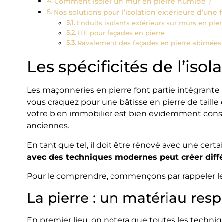
Comment isoler un mur en pierre humide ?
Nos solutions pour l’isolation extérieure d’une 
Enduits isolants extérieurs sur murs en pier
ITE pour façades en pierre
Ravalement des façades en pierre abîmées
Les spécificités de l’iso
Les maçonneries en pierre font partie intégrante
vous craquez pour une bâtisse en pierre de tail
votre bien immobilier est bien évidemment cons
anciennes.
En tant que tel, il doit être rénové avec une certa
avec des techniques modernes peut créer diff
Pour le comprendre, commençons par rappeler les 
La pierre : un matériau resp
En premier lieu, on notera que toutes les techni