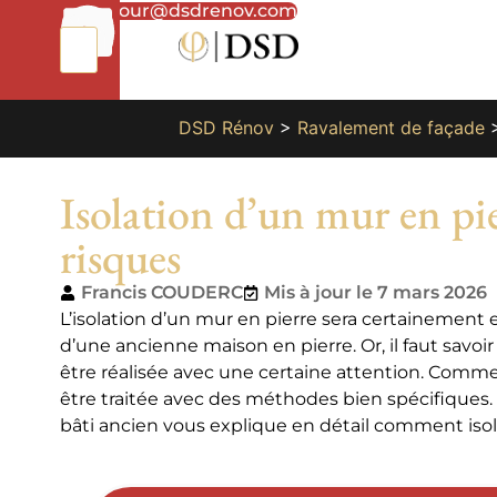
01
bonjour@dsdrenov.com
87
66
65
49
DSD Rénov
>
Ravalement de façade
Isolation d’un mur en pi
risques
Francis COUDERC
Mis à jour le 7 mars 2026
L’isolation d’un mur en pierre sera certainement
d’une ancienne maison en pierre. Or, il faut savoi
être réalisée avec une certaine attention. Comme t
être traitée avec des méthodes bien spécifiques.
bâti ancien vous explique en détail comment isol