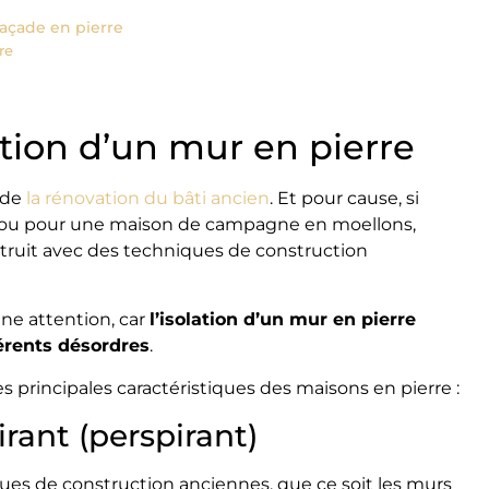
façade en pierre
re
lation d’un mur en pierre
 de
la rénovation du bâti ancien
. Et pour cause, si
le ou pour une maison de campagne en moellons,
truit avec des techniques de construction
ine attention, car
l’isolation d’un mur en pierre
érents désordres
.
principales caractéristiques des maisons en pierre :
irant (perspirant)
ques de construction anciennes, que ce soit les murs