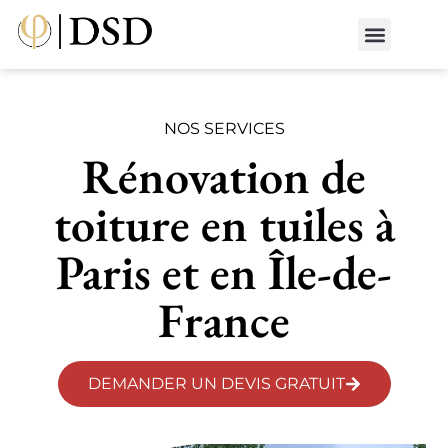
Nos métiers
Nos réalisat
📄 Devis gratuit
📞 01 87 66 65 49
NOS SERVICES
Rénovation de
toiture en tuiles à
Paris et en Île-de-
France
DEMANDER UN DEVIS GRATUIT