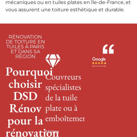
mécaniques ou en tuiles plates en Île-de-France, et
vous assurent une toiture esthétique et durable.
RÉNOVATION
DE TOITURE EN
TUILES À PARIS
ET DANS SA
RÉGION
Pourquoi
Couvreurs
choisir
spécialistes
DSD
de la tuile
Rénov
plate ou à
emboîtement
pour la
rénovation
Notre