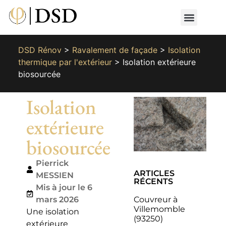
Nos métiers
Nos réalisat
📄 Devis gratuit
📞 01 87 66 65 49
DSD Rénov
>
Ravalement de façade
>
Isolation
thermique par l'extérieur
>
Isolation extérieure
biosourcée
Isolation
extérieure
biosourcée
Pierrick
ARTICLES
MESSIEN
RÉCENTS
Mis à jour le 6
Couvreur à
mars 2026
Villemomble
Une isolation
(93250)
extérieure