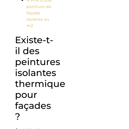
Prix d’une
peinture de
façade
isolante au
m2
Existe-t-
il des
peintures
isolantes
thermique
pour
façade​s
?