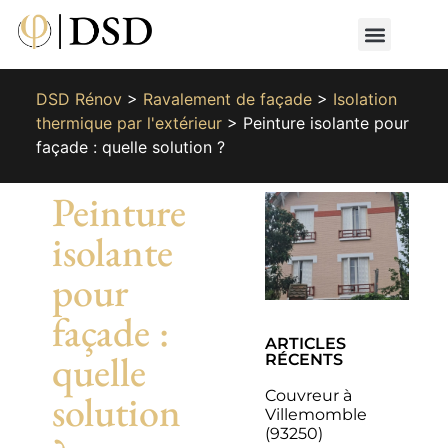
Nos métiers
Nos réalisat
📄 Devis gratuit
📞 01 87 66 65 49
DSD Rénov
>
Ravalement de façade
>
Isolation
thermique par l'extérieur
>
Peinture isolante pour
façade : quelle solution ?
Peinture
isolante
pour
façade :
ARTICLES
quelle
RÉCENTS
Couvreur à
solution
Villemomble
(93250)