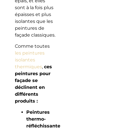
épais, et elles
sont à la fois plus
épaisses et plus
isolantes que les
peintures de
façade classiques.
Comme toutes
les peintures
isolantes
thermiques
,
ces
peintures pour
façade se
déclinent en
différents
produits :
Peintures
thermo-
réfléchissante