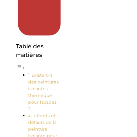
Table des
matières
Existe-t-il
des peintures
isolantes
thermique
pour façade​s
?
Intérêts et
défauts de la
peinture
isolante pour