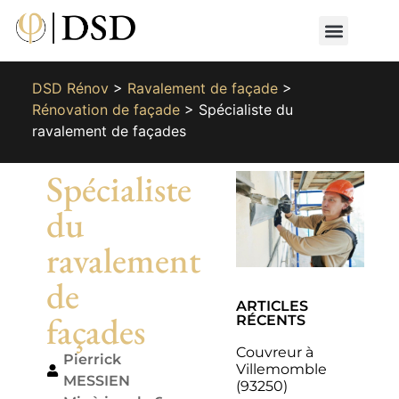
Nos métiers
Nos réalisat
📄 Devis gratuit
📞 01 87 66 65 49
DSD Rénov
>
Ravalement de façade
>
Rénovation de façade
>
Spécialiste du
ravalement de façades
Spécialiste
du
ravalement
de
ARTICLES
façades
RÉCENTS
Couvreur à
Pierrick
Villemomble
MESSIEN
(93250)