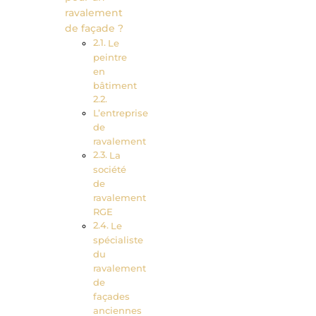
ravalement
de façade ?
Le
peintre
en
bâtiment
L’entreprise
de
ravalement
La
société
de
ravalement
RGE
Le
spécialiste
du
ravalement
de
façades
anciennes