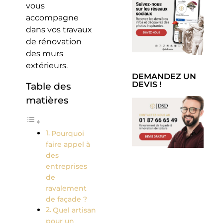
vous
accompagne
dans vos travaux
de rénovation
des murs
extérieurs.
DEMANDEZ UN
DEVIS !
Table des
matières
Pourquoi
faire appel à
des
entreprises
de
ravalement
de façade ?
Quel artisan
pour un