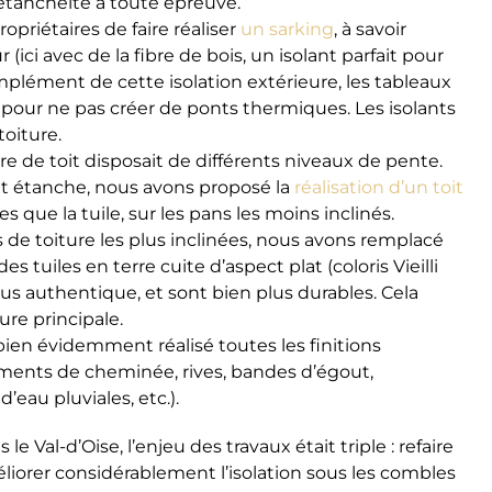
 étanchéité à toute épreuve.
ropriétaires de faire réaliser
un sarking
, à savoir
 (ici avec de la fibre de bois, un isolant parfait pour
mplément de cette isolation extérieure, les tableaux
 pour ne pas créer de ponts thermiques. Les isolants
oiture.
e de toit disposait de différents niveaux de pente.
nt étanche, nous avons proposé la
réalisation d’un toit
 que la tuile, sur les pans les moins inclinés.
es de toiture les plus inclinées, nous avons remplacé
 tuiles en terre cuite d’aspect plat (coloris Vieilli
s authentique, et sont bien plus durables. Cela
ure principale.
ien évidemment réalisé toutes les finitions
gements de cheminée, rives, bandes d’égout,
eau pluviales, etc.).
le Val-d’Oise, l’enjeu des travaux était triple : refaire
iorer considérablement l’isolation sous les combles