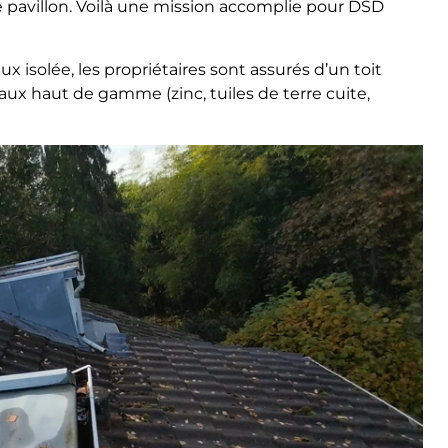
e pavillon. Voilà une mission accomplie pour DSD
ux isolée, les propriétaires sont assurés d’un toit
ux haut de gamme (zinc, tuiles de terre cuite,