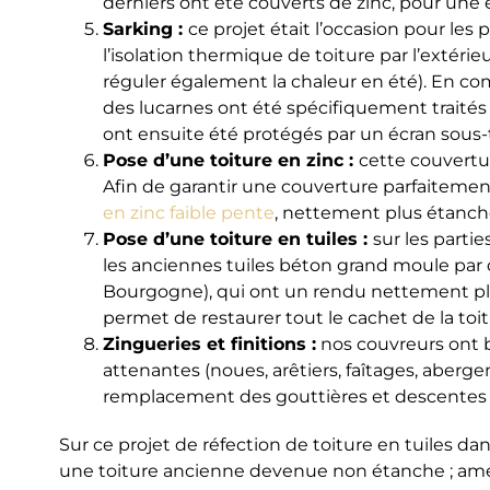
derniers ont été couverts de zinc, pour une
Sarking :
ce projet était l’occasion pour les p
l’isolation thermique de toiture par l’extérieur
réguler également la chaleur en été). En co
des lucarnes ont été spécifiquement traités
ont ensuite été protégés par un écran sous-t
Pose d’une toiture en zinc :
cette couvertur
Afin de garantir une couverture parfaiteme
en zinc faible pente
, nettement plus étanches
Pose d’une toiture en tuiles :
sur les parti
les anciennes tuiles béton grand moule par des
Bourgogne), qui ont un rendu nettement plu
permet de restaurer tout le cachet de la toit
Zingueries et finitions :
nos couvreurs ont b
attenantes (noues, arêtiers, faîtages, aber
remplacement des gouttières et descentes d’
Sur ce projet de réfection de toiture en tuiles dans 
une toiture ancienne devenue non étanche ; amél