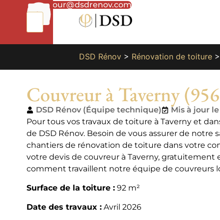
01
bonjour@dsdrenov.com
87
66
65
49
DSD Rénov
>
Rénovation de toiture
Couvreur à Taverny (956
DSD Rénov (Équipe technique)
Mis à jour l
Pour tous vos travaux de toiture à Taverny et dan
de DSD Rénov. Besoin de vous assurer de notre sa
chantiers de rénovation de toiture dans votre
votre devis de couvreur à Taverny, gratuitemen
comment travaillent notre équipe de couvreurs l
Surface de la toiture :
92 m²
Date des travaux :
Avril 2026