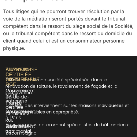
Tous litiges qui ne pourront trouver résolution par la
voie de la médiation seront portés devant le tribunal
compétent dans le ressort du siège social de la Société,
ou le tribunal compétent dans le ressort du domicile du
client quand celui-ci est un consommateur personne
physique.
À PROPOS
TRAVAUX
TRAVAUX
ENTREPRISE
DE
DE
CERTIFIÉE
RAVALEMENT
TOITURE
CERTIRÉNOV
DSD Rénov est une société spécialisée dans la
RGE
rénovation de toiture,
le
ravalement de façade
et la
Ravalement
Couvreur
surélévation
.
Notre
en Île-de-
Île-de-
entreprise
France
France
Nos équipes interviennent sur les
maisons individuelles
et
certifiée
Ravalement
Couvreur
sur les
immeubles en copropriété
.
CertiRénov
à Paris
à Paris
RGE
Nous sommes notamment spécialistes du bâti ancien et
Ravalement
Couvreur
vous
patrimonial.
78
78
accompagne