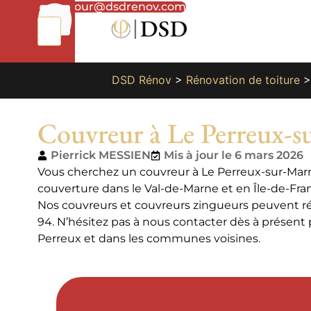
01
bonjour@dsdrenov.com
87
66
65
49
DSD Rénov
>
Rénovation de toiture
Couvreur à Le Perreux-s
Pierrick MESSIEN
Mis à jour le 6 mars 2026
Vous cherchez un couvreur à Le Perreux-sur-Mar
couverture dans le Val-de-Marne et en Île-de-Fr
Nos couvreurs et couvreurs zingueurs peuvent réal
94. N’hésitez pas à nous contacter dès à présent
Perreux et dans les communes voisines.