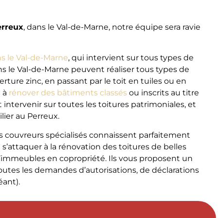
erreux
, dans le Val-de-Marne, notre équipe sera ravie
s le Val-de-Marne
, qui intervient sur tous types de
s le Val-de-Marne peuvent réaliser tous types de
rture zinc, en passant par le toit en tuiles ou en
é à
rénover des bâtiments classés
ou inscrits au titre
tervenir sur toutes les toitures patrimoniales, et
ier au Perreux.
os couvreurs spécialisés connaissent parfaitement
 s’attaquer à la rénovation des toitures de belles
d’immeubles en copropriété. Ils vous proposent un
outes les demandes d’autorisations, de déclarations
éant).