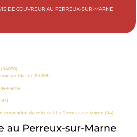
VIS DE COUVREUR AU PERREUX-SUR-MARNE
 (94058)
rreux-sur-Marne (94058)
l-de-Marne
(94)
e rénovation de toiture à Le Perreux-sur-Marne (94)
re au Perreux-sur-Marne