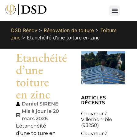
Nos métiers
Nos réalisat
📄 Devis gratuit
📞 01 87 66 65 49
DSD Rénov
>
Rénovation de toiture
>
Toiture
zinc
>
Etanchéité d’une toiture en zinc
Etanchéité
d’une
toiture
en zinc
ARTICLES
RÉCENTS
Daniel SIRENE
Mis à jour le 20
Couvreur à
mars 2026
Villemomble
(93250)
L’étanchéité
d’une toiture en
Couvreur à