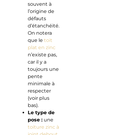
souvent à
l’origine de
défauts
d’étanchéité.
On notera
que le
toit
plat en zinc
n’existe pas,
car il y a
toujours une
pente
minimale à
respecter
(voir plus
bas).
Le type de
pose :
une
toiture zinc à
joint debout