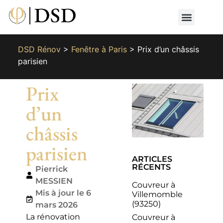
Nos métiers
Nos réalisat
📄 Devis gratuit
📞 01 87 66 65 49
DSD Rénov
>
Fenêtre à Paris
>
Prix d’un châssis
parisien
Prix
d’un
châssis
parisien
ARTICLES
RÉCENTS
Pierrick
MESSIEN
Couvreur à
Mis à jour le 6
Villemomble
(93250)
mars 2026
La rénovation
Couvreur à