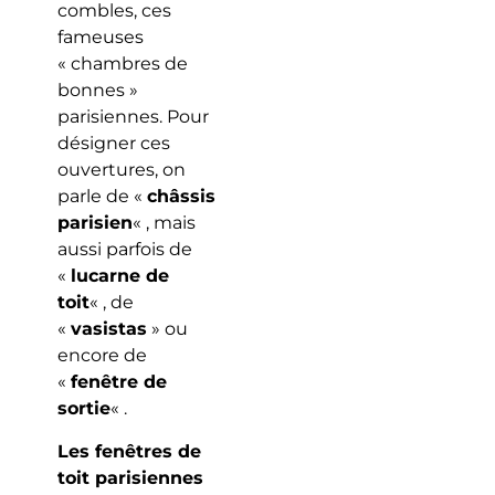
combles, ces
fameuses
« chambres de
bonnes »
parisiennes. Pour
désigner ces
ouvertures, on
parle de «
châssis
parisien
« , mais
aussi parfois de
«
lucarne de
toit
« , de
«
vasistas
» ou
encore de
«
fenêtre de
sortie
« .
Les fenêtres de
toit parisiennes