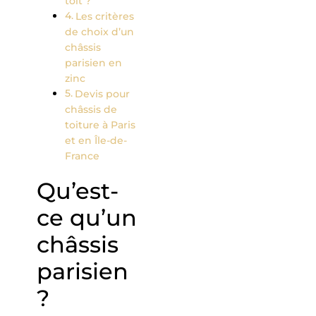
toit ?
Les critères
de choix d’un
châssis
parisien en
zinc
Devis pour
châssis de
toiture à Paris
et en Île-de-
France
Qu’est-
ce qu’un
châssis
parisien
?