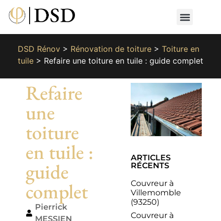
Nos métiers
Nos réalisat
📄 Devis gratuit
📞 01 87 66 65 49
DSD Rénov
>
Rénovation de toiture
>
Toiture en
tuile
>
Refaire une toiture en tuile : guide complet
Refaire
une
toiture
en tuile :
ARTICLES
guide
RÉCENTS
Couvreur à
complet
Villemomble
(93250)
Pierrick
Couvreur à
MESSIEN