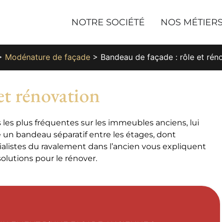
NOTRE SOCIÉTÉ
NOS MÉTIER
>
Modénature de façade
>
Bandeau de façade : rôle et rén
et rénovation
es plus fréquentes sur les immeubles anciens, lui
e un bandeau séparatif entre les étages, dont
alistes du ravalement dans l’ancien vous expliquent
solutions pour le rénover.