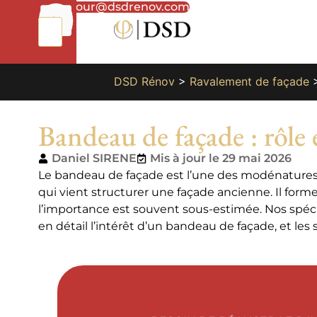
01
bonjour@dsdrenov.com
87
66
65
49
DSD Rénov
>
Ravalement de façade
Bandeau de façade : rôle 
Daniel SIRENE
Mis à jour le 29 mai 2026
Le bandeau de façade est l’une des modénatures l
qui vient structurer une façade ancienne. Il form
l’importance est souvent sous-estimée. Nos spéci
en détail l’intérêt d’un bandeau de façade, et les 