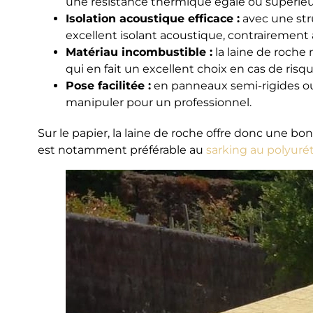
une résistance thermique égale ou supérieur
Isolation acoustique efficace :
avec une stru
excellent isolant acoustique, contrairemen
Matériau incombustible :
la laine de roche 
qui en fait un excellent choix en cas de risq
Pose facilitée :
en panneaux semi-rigides ou 
manipuler pour un professionnel.
Sur le papier, la laine de roche offre donc une bonn
est notamment préférable au
sarking au polyur