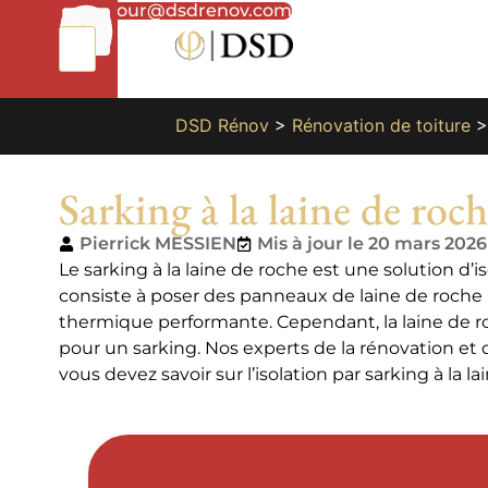
01
bonjour@dsdrenov.com
87
66
65
49
DSD Rénov
>
Rénovation de toiture
Sarking à la laine de roche
Pierrick MESSIEN
Mis à jour le 20 mars 2026
Le sarking à la laine de roche est une solution d’iso
consiste à poser des panneaux de laine de roche p
thermique performante. Cependant, la laine de ro
pour un sarking. Nos experts de la rénovation et d
vous devez savoir sur l’isolation par sarking à la la