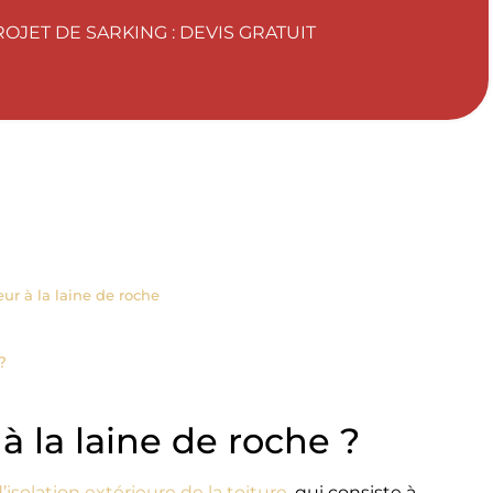
OJET DE SARKING : DEVIS GRATUIT
eur à la laine de roche
?
à la laine de roche ?
isolation extérieure de la toiture
, qui consiste à