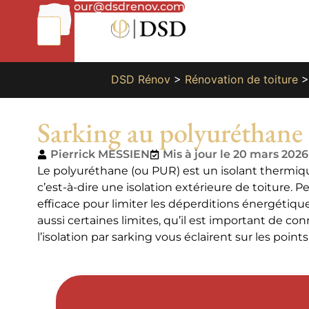
01
bonjour@dsdrenov.com
87
66
65
49
DSD Rénov
>
Rénovation de toiture
Sarking au polyuréthane :
Pierrick MESSIEN
Mis à jour le 20 mars 2026
Le polyuréthane (ou PUR) est un isolant thermiq
c’est-à-dire une isolation extérieure de toiture. Pe
efficace pour limiter les déperditions énergétiqu
aussi certaines limites, qu’il est important de con
l’isolation par sarking vous éclairent sur les poin