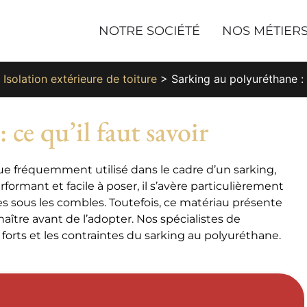
NOTRE SOCIÉTÉ
NOS MÉTIER
>
Isolation extérieure de toiture
>
Sarking au polyuréthane : 
 ce qu’il faut savoir
ue fréquemment utilisé dans le cadre d’un sarking,
rformant et facile à poser, il s’avère particulièrement
es sous les combles. Toutefois, ce matériau présente
naître avant de l’adopter. Nos spécialistes de
ts forts et les contraintes du sarking au polyuréthane.