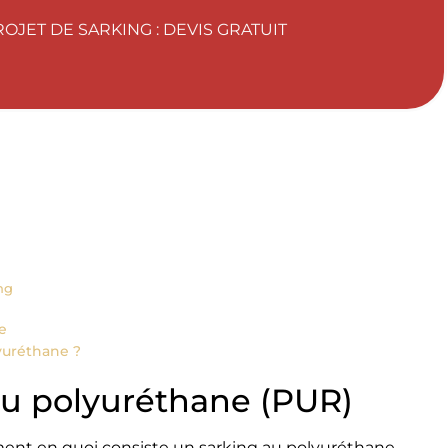
OJET DE SARKING : DEVIS GRATUIT
ing
e
lyuréthane ?
au polyuréthane (PUR)
ement en quoi consiste un sarking au polyuréthane.