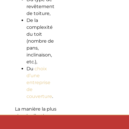
revêtement
de toiture,
De la
complexité
du toit
(nombre de
pans,
inclinaison,
etc.),
Du
choix
d’une
entreprise
de
couverture
.
La manière la plus
simple d’estimer
votre budget sera