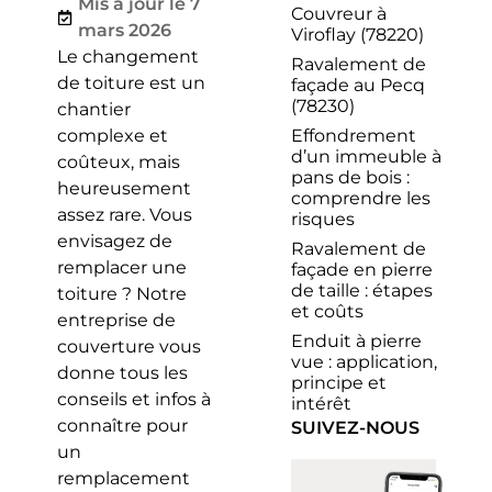
Mis à jour le 7
Couvreur à
mars 2026
Viroflay (78220)
Le changement
Ravalement de
de toiture est un
façade au Pecq
(78230)
chantier
Effondrement
complexe et
d’un immeuble à
coûteux, mais
pans de bois :
heureusement
comprendre les
assez rare. Vous
risques
envisagez de
Ravalement de
remplacer une
façade en pierre
de taille : étapes
toiture ? Notre
et coûts
entreprise de
Enduit à pierre
couverture vous
vue : application,
donne tous les
principe et
conseils et infos à
intérêt
connaître pour
SUIVEZ-NOUS
un
remplacement