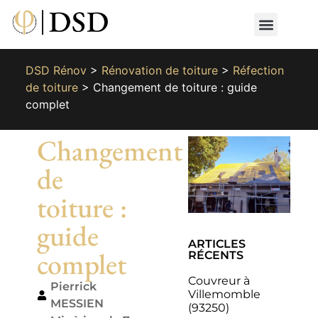
Nos métiers
Nos réalisat
📄 Devis gratuit
📞 01 87 66 65 49
DSD Rénov
>
Rénovation de toiture
>
Réfection
de toiture
>
Changement de toiture : guide
complet
Changement
de
toiture :
guide
ARTICLES
complet
RÉCENTS
Couvreur à
Pierrick
Villemomble
MESSIEN
(93250)