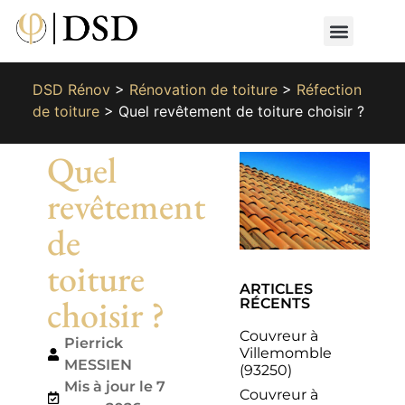
Nos métiers
Nos réalisat
📄 Devis gratuit
📞 01 87 66 65 49
DSD Rénov
>
Rénovation de toiture
>
Réfection
de toiture
>
Quel revêtement de toiture choisir ?
Quel
revêtement
de
toiture
ARTICLES
choisir ?
RÉCENTS
Couvreur à
Pierrick
Villemomble
MESSIEN
(93250)
Mis à jour le 7
Couvreur à