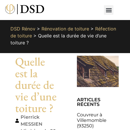
Nos métiers
Nos réalisat
📄 Devis gratuit
📞 01 87 66 65 49
DSD Rénov
>
Rénovation de toiture
>
Réfection
de toiture
>
Quelle est la durée de vie d’une
toiture ?
Quelle
est la
durée de
vie d’une
ARTICLES
toiture ?
RÉCENTS
Couvreur à
Pierrick
Villemomble
MESSIEN
(93250)