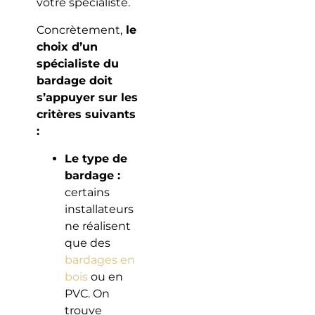
votre spécialiste.
Concrètement,
le
choix d’un
spécialiste du
bardage doit
s’appuyer sur les
critères suivants
:
Le type de
bardage :
certains
installateurs
ne réalisent
que des
bardages en
bois
ou en
PVC. On
trouve