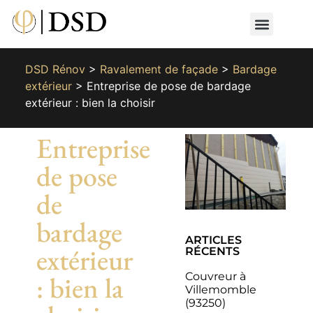
Nos métiers
Nos réalisat
📄 Devis gratuit
📞 01 87 66 65 49
DSD Rénov
>
Ravalement de façade
>
Bardage
extérieur
>
Entreprise de pose de bardage
extérieur : bien la choisir
Entreprise
de pose
de
bardage
ARTICLES
extérieur
RÉCENTS
Couvreur à
: bien la
Villemomble
(93250)