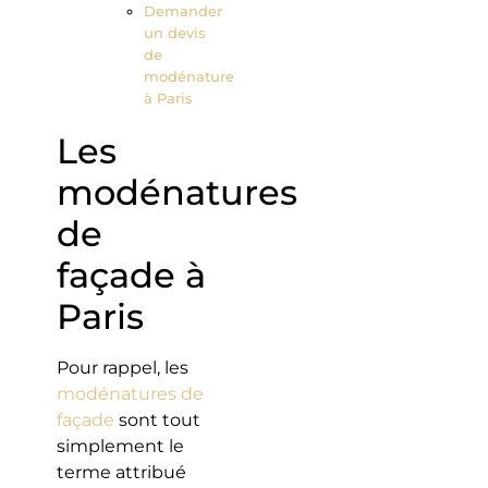
Demander
un devis
de
modénature
à Paris
Les
modénatures
de
façade à
Paris
Pour rappel, les
modénatures de
façade
sont tout
simplement le
terme attribué