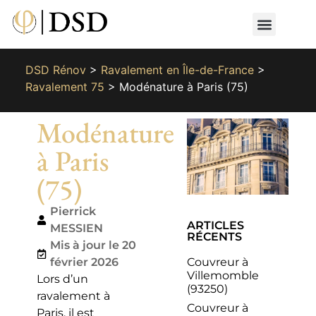
Nos métiers
Nos réalisat
📄 Devis gratuit
📞 01 87 66 65 49
DSD Rénov
>
Ravalement en Île-de-France
>
Ravalement 75
>
Modénature à Paris (75)
Modénature
à Paris
(75)
Pierrick
ARTICLES
MESSIEN
RÉCENTS
Mis à jour le 20
Couvreur à
février 2026
Villemomble
Lors d’un
(93250)
ravalement à
Couvreur à
Paris, il est