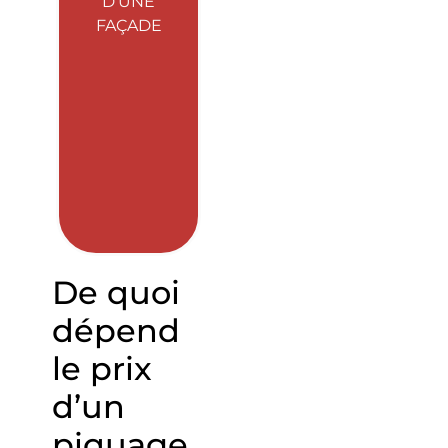
D’UNE
FAÇADE
De quoi
dépend
le prix
d’un
piquage