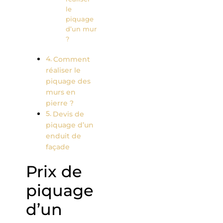
le
piquage
d’un mur
?
Comment
réaliser le
piquage des
murs en
pierre ?
Devis de
piquage d’un
enduit de
façade
Prix de
piquage
d’un