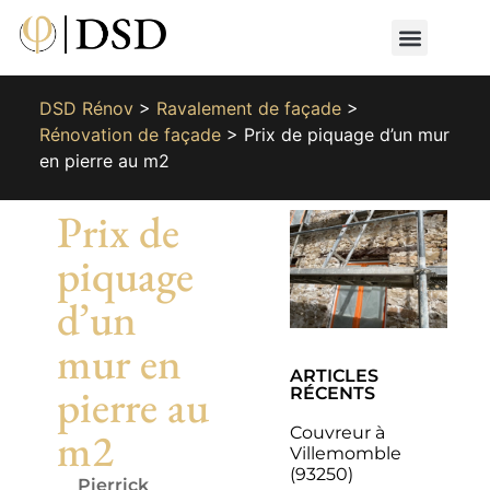
Nos métiers
Nos réalisat
📄 Devis gratuit
📞 01 87 66 65 49
DSD Rénov
>
Ravalement de façade
>
Rénovation de façade
>
Prix de piquage d’un mur
en pierre au m2
Prix de
piquage
d’un
mur en
ARTICLES
pierre au
RÉCENTS
Couvreur à
m2
Villemomble
(93250)
Pierrick