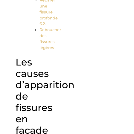
Réparer
une
fissure
profonde
Reboucher
des
fissures
légères
Les
causes
d’apparition
de
fissures
en
façade