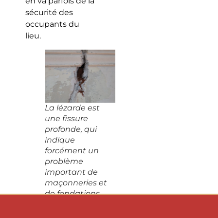
en va parfois de la
sécurité des
occupants du
lieu.
La lézarde est
une fissure
profonde, qui
indique
forcément un
problème
important de
maçonneries et
de fondations.
Risques