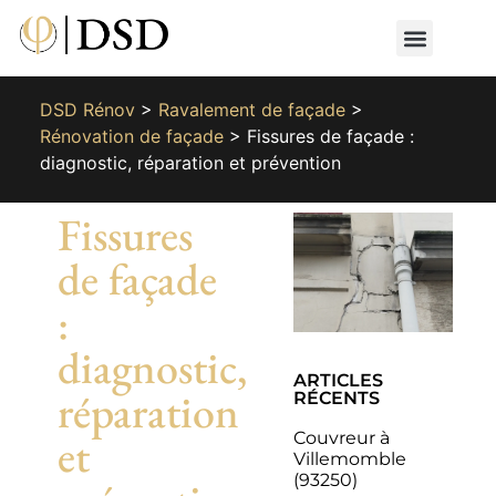
Nos métiers
Nos réalisat
📄 Devis gratuit
📞 01 87 66 65 49
DSD Rénov
>
Ravalement de façade
>
Rénovation de façade
>
Fissures de façade :
diagnostic, réparation et prévention
Fissures
de façade
:
diagnostic,
ARTICLES
réparation
RÉCENTS
Couvreur à
et
Villemomble
(93250)