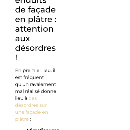
de façade
en plâtre :
attention
aux
désordres
!
En premier lieu, il
est fréquent
qu’un ravalement
mal réalisé donne
lieu à
des
désordres sur
une façade en
plâtre
: