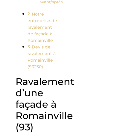
avant/après
Notre
entreprise de
ravalement
de façade à
Romainville
Devis de
ravalement à
Romainville
(93230)
Ravalement
d’une
façade à
Romainville
(93)