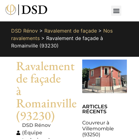
Nos métiers
Nos réalisat
📄 Devis gratuit
📞 01 87 66 65 49
DSD Rénov
>
Ravalement de façade
>
Nos
ravalements
>
Ravalement de façade à
Romainville (93230)
Ravalement
de façade
à
Romainville
ARTICLES
(93230)
RÉCENTS
Couvreur à
DSD Rénov
Villemomble
(Équipe
(93250)