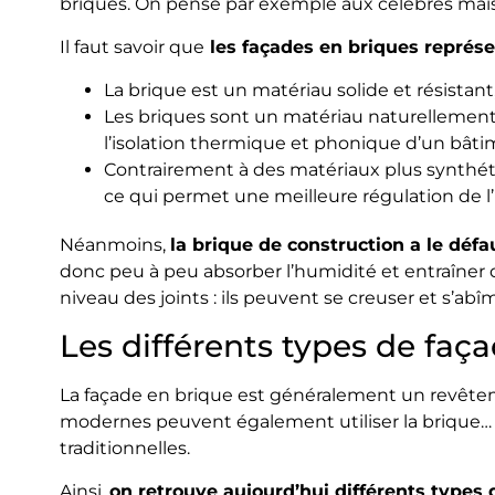
briques. On pense par exemple aux célèbres mais
Il faut savoir que
les façades en briques représe
La brique est un matériau solide et résistant,
Les briques sont un matériau naturellement 
l’isolation thermique et phonique d’un bâti
Contrairement à des matériaux plus synthétiq
ce qui permet une meilleure régulation de l
Néanmoins,
la brique de construction a le déf
donc peu à peu absorber l’humidité et entraîner de
niveau des joints : ils peuvent se creuser et s’abîm
Les différents types de faç
La façade en brique est généralement un revête
modernes peuvent également utiliser la brique…
traditionnelles.
Ainsi,
on retrouve aujourd’hui différents types 