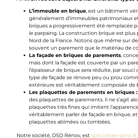
L’immeuble en brique
, est un bâtiment vér
généralement d’immeubles patrimoniaux et 
briques a progressivement été remplacée pa
le parpaing. La construction brique est plu
Nord de la France. Notons que même sur des
souvent un parement que le matériau de con
La façade en briques de parements
, conc
mais dont la façade est couverte par un par
l’épaisseur de brique sera réduite, par souc
type de façade se rénove peu ou prou comme
extérieure est véritablement composée de b
Les plaquettes de parements en briques :
des plaquettes de parements. Il ne s’agit al
plaquettes très fines qui imitent l’apparence
véritablement parler de façade en brique, e
plaquettes abîmées ou tombées.
Notre société, DSD Rénov, est
spécialisée dans l