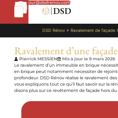
01
bonjour@dsdrenov.com
87
66
65
49
DSD Rénov
>
Ravalement de façade
Ravalement d’une façade
Pierrick MESSIEN
Mis à jour le 9 mars 2026
Le ravalement d’un immeuble en brique nécessit
en brique peut notamment nécessiter de rejointoy
profondeur. DSD Rénov réalise le ravalement des 
vous expliquons tout ce qu’il faut savoir sur la r
disons plus sur ce revêtement de façade hors 