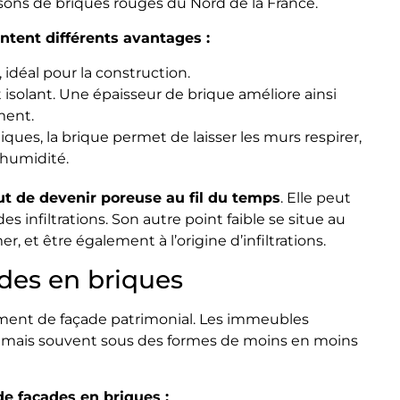
ons de briques rouges du Nord de la France.
ntent différents avantages :
 idéal pour la construction.
isolant. Une épaisseur de brique améliore ainsi
ment.
ues, la brique permet de laisser les murs respirer,
’humidité.
aut de devenir poreuse au fil du temps
. Elle peut
s infiltrations. Son autre point faible se situe au
er, et être également à l’origine d’infiltrations.
ades en briques
ment de façade patrimonial. Les immeubles
 mais souvent sous des formes de moins en moins
de façades en briques :