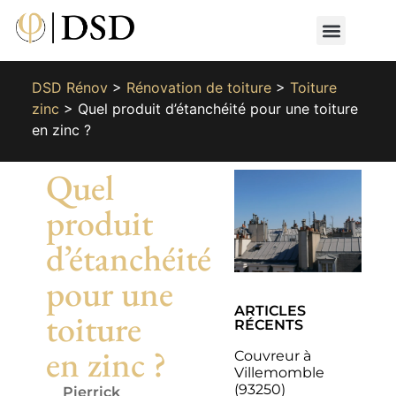
Nos métiers
Nos réalisat
📄 Devis gratuit
📞 01 87 66 65 49
DSD Rénov
>
Rénovation de toiture
>
Toiture
zinc
>
Quel produit d’étanchéité pour une toiture
en zinc ?
Quel
produit
d’étanchéité
pour une
ARTICLES
toiture
RÉCENTS
en zinc ?
Couvreur à
Villemomble
(93250)
Pierrick