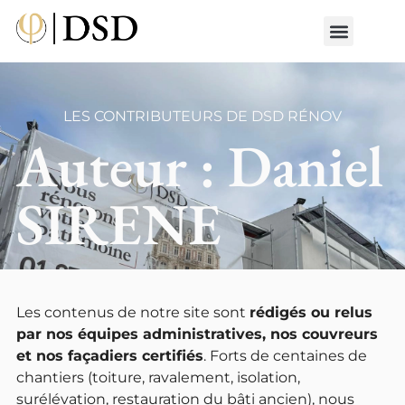
Nos métiers
Nos réalisat
📄 Devis gratuit
📞 01 87 66 65 49
LES CONTRIBUTEURS DE DSD RÉNOV
Auteur :
Daniel
SIRENE
Les contenus de notre site sont
rédigés ou relus
par nos équipes administratives, nos couvreurs
et nos façadiers certifiés
. Forts de centaines de
chantiers (toiture, ravalement, isolation,
surélévation, restauration du bâti ancien), nous