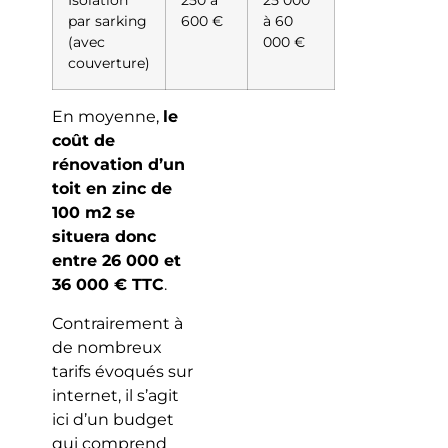
Isolation
250 à
25 000
par sarking
600 €
à 60
(avec
000 €
couverture)
En moyenne,
le
coût de
rénovation d’un
toit en zinc de
100 m2 se
situera donc
entre 26 000 et
36 000 € TTC
.
Contrairement à
de nombreux
tarifs évoqués sur
internet, il s’agit
ici d’un budget
qui comprend