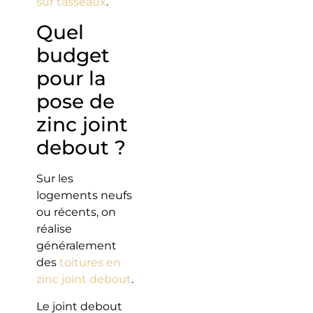
sur tasseaux
.
Quel
budget
pour la
pose de
zinc joint
debout ?
Sur les
logements neufs
ou récents, on
réalise
généralement
des
toitures en
zinc joint debout
.
Le joint debout