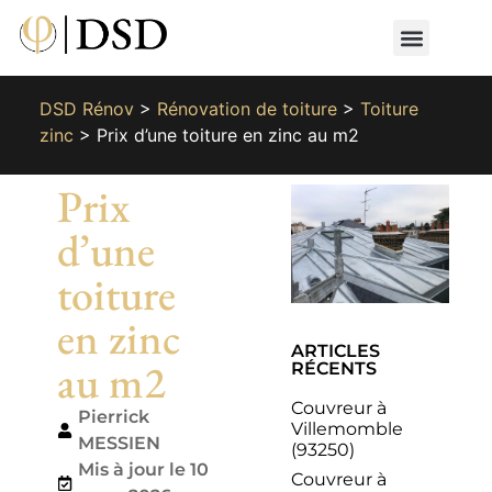
Nos métiers
Nos réalisat
📄 Devis gratuit
📞 01 87 66 65 49
DSD Rénov
>
Rénovation de toiture
>
Toiture
zinc
>
Prix d’une toiture en zinc au m2
Prix
d’une
toiture
en zinc
ARTICLES
au m2
RÉCENTS
Couvreur à
Pierrick
Villemomble
MESSIEN
(93250)
Mis à jour le 10
Couvreur à