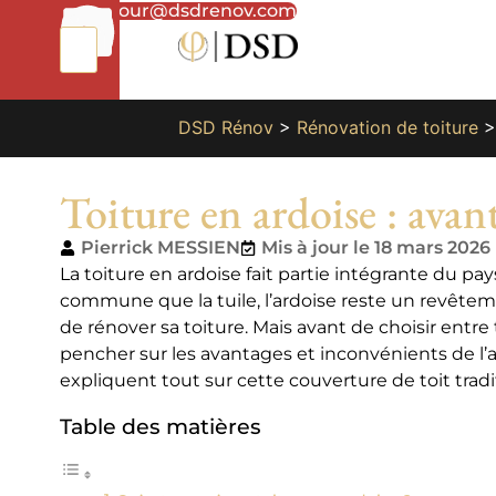
01
bonjour@dsdrenov.com
87
66
65
49
DSD Rénov
>
Rénovation de toiture
Toiture en ardoise : avan
Pierrick MESSIEN
Mis à jour le 18 mars 2026
La toiture en ardoise fait partie intégrante du pays
commune que la tuile, l’ardoise reste un revête
de rénover sa toiture. Mais avant de choisir entre t
pencher sur les avantages et inconvénients de l’a
expliquent tout sur cette couverture de toit tradi
Table des matières