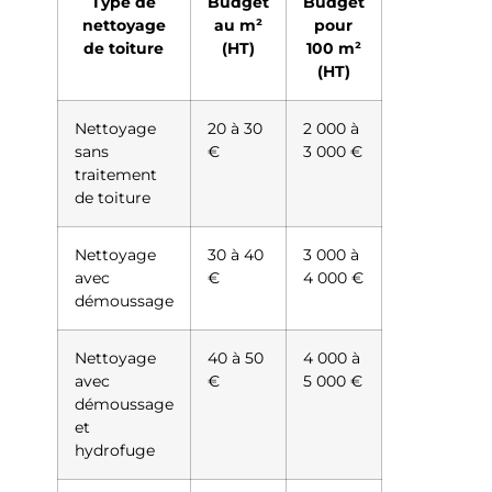
Type de
Budget
Budget
nettoyage
au m²
pour
de toiture
(HT)
100 m²
(HT)
Nettoyage
20 à 30
2 000 à
sans
€
3 000 €
traitement
de toiture
Nettoyage
30 à 40
3 000 à
avec
€
4 000 €
démoussage
Nettoyage
40 à 50
4 000 à
avec
€
5 000 €
démoussage
et
hydrofuge