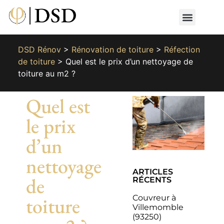
Nos métiers
Nos réalisat
📄 Devis gratuit
📞 01 87 66 65 49
DSD Rénov
>
Rénovation de toiture
>
Réfection
de toiture
>
Quel est le prix d’un nettoyage de
toiture au m2 ?
Quel est
le prix
d’un
nettoyage
ARTICLES
de
RÉCENTS
Couvreur à
toiture
Villemomble
(93250)