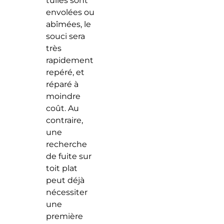
tuiles sont
envolées ou
abîmées, le
souci sera
très
rapidement
repéré, et
réparé à
moindre
coût. Au
contraire,
une
recherche
de fuite sur
toit plat
peut déjà
nécessiter
une
première