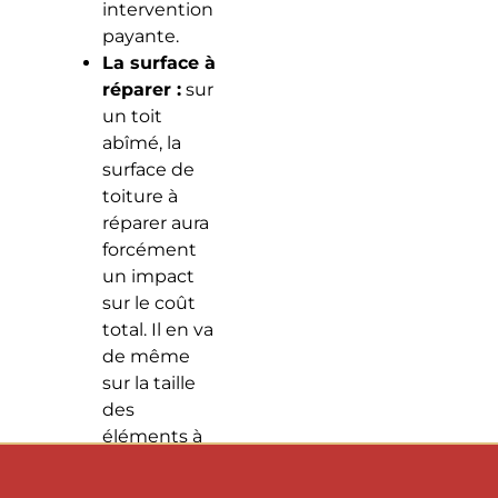
intervention
payante.
La surface à
réparer :
sur
un toit
abîmé, la
surface de
toiture à
réparer aura
forcément
un impact
sur le coût
total. Il en va
de même
sur la taille
des
éléments à
remplacer
ou à réparer.