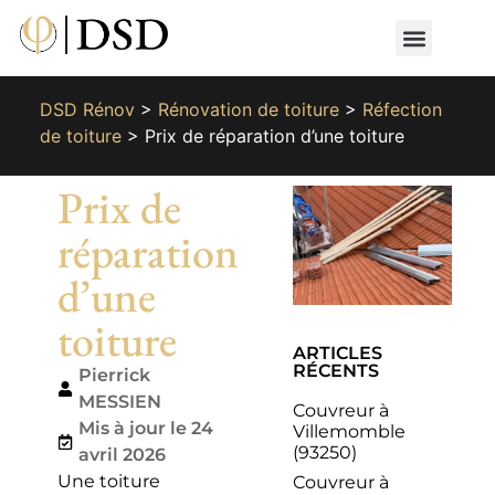
Nos métiers
Nos réalisat
📄 Devis gratuit
📞 01 87 66 65 49
DSD Rénov
>
Rénovation de toiture
>
Réfection
de toiture
>
Prix de réparation d’une toiture
Prix de
réparation
d’une
toiture
ARTICLES
RÉCENTS
Pierrick
MESSIEN
Couvreur à
Mis à jour le 24
Villemomble
(93250)
avril 2026
Une toiture
Couvreur à