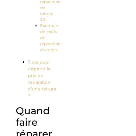
réparation
de
toiture
Exemple
de coûts
de
réparation
d’un toit
De quoi
dépend le
prix de
réparation
d’une toiture
?
Quand
faire
réparer