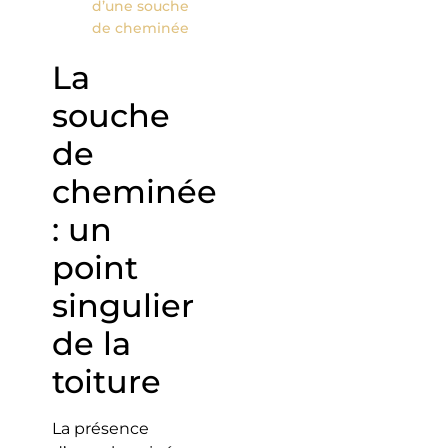
d’une souche
de cheminée
La
souche
de
cheminée
: un
point
singulier
de la
toiture
La présence