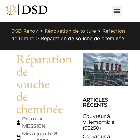
Nos métiers
Nos réalisat
📄 Devis gratuit
📞 01 87 66 65 49
DSD Rénov
>
Rénovation de toiture
>
Réfection
de toiture
>
Réparation de souche de cheminée
Réparation
de
souche
de
ARTICLES
cheminée
RÉCENTS
Couvreur à
Pierrick
Villemomble
MESSIEN
(93250)
Mis à jour le 8
Couvreur à