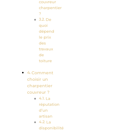
couvreur
charpentier
?
De
quoi
dépend
le prix
des
travaux
de
toiture
Comment
choisir un
charpentier
couvreur ?
La
réputation
d’un
artisan
La
disponibilité