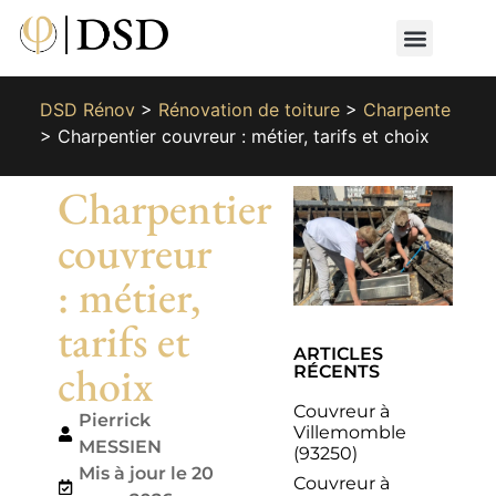
Nos métiers
Nos réalisat
📄 Devis gratuit
📞 01 87 66 65 49
DSD Rénov
>
Rénovation de toiture
>
Charpente
>
Charpentier couvreur : métier, tarifs et choix
Charpentier
couvreur
: métier,
tarifs et
ARTICLES
choix
RÉCENTS
Couvreur à
Pierrick
Villemomble
MESSIEN
(93250)
Mis à jour le 20
Couvreur à