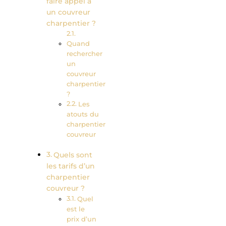
faire appel à
un couvreur
charpentier ?
Quand
rechercher
un
couvreur
charpentier
?
Les
atouts du
charpentier
couvreur
Quels sont
les tarifs d’un
charpentier
couvreur ?
Quel
est le
prix d’un