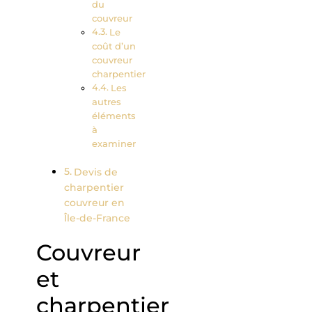
du
couvreur
Le
coût d’un
couvreur
charpentier
Les
autres
éléments
à
examiner
Devis de
charpentier
couvreur en
Île-de-France
Couvreur
et
charpentier