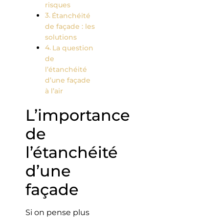
risques
Étanchéité
de façade : les
solutions
La question
de
l’étanchéité
d’une façade
à l’air
L’importance
de
l’étanchéité
d’une
façade
Si on pense plus