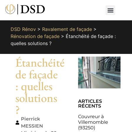
Nos métiers
Nos réalisat
📄 Devis gratuit
📞 01 87 66 65 49
DSD Rénov
>
Ravalement de façade
>
Rénovation de façade
>
Étanchéité de façade :
quelles solutions ?
Étanchéité
de façade
: quelles
solutions
ARTICLES
?
RÉCENTS
Couvreur à
Pierrick
Villemomble
MESSIEN
(93250)