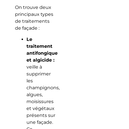
On trouve deux
principaux types
de traitements
de façade :
Le
traitement
antifongique
et algicide :
veille à
supprimer
les
champignons,
algues,
moisissures
et végétaux
présents sur
une façade.