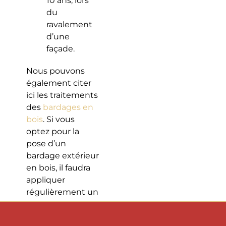
10 ans, lors
du
ravalement
d’une
façade.
Nous pouvons
également citer
ici les traitements
des
bardages en
bois
. Si vous
optez pour la
pose d’un
bardage extérieur
en bois, il faudra
appliquer
régulièrement un
traitement. On
conseille