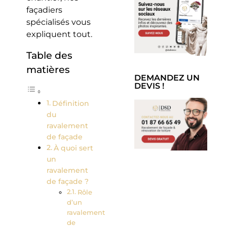
façadiers
spécialisés vous
expliquent tout.
Table des
matières
DEMANDEZ UN
DEVIS !
Définition
du
ravalement
de façade
À quoi sert
un
ravalement
de façade ?
Rôle
d’un
ravalement
de