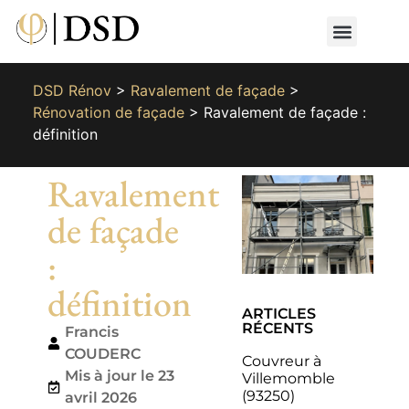
Nos métiers
Nos réalisat
📄 Devis gratuit
📞 01 87 66 65 49
DSD Rénov
>
Ravalement de façade
>
Rénovation de façade
>
Ravalement de façade :
définition
Ravalement
de façade
:
définition
ARTICLES
RÉCENTS
Francis
COUDERC
Couvreur à
Mis à jour le 23
Villemomble
(93250)
avril 2026