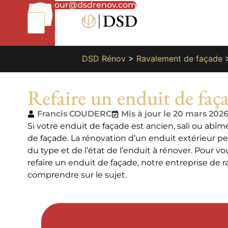
01
bonjour@dsdrenov.com
87
66
65
49
DSD Rénov
>
Ravalement de façade
Refaire un enduit de faç
Francis COUDERC
Mis à jour le 20 mars 202
Si votre enduit de façade est ancien, sali ou abîm
de façade. La rénovation d’un enduit extérieur pe
du type et de l’état de l’enduit à rénover. Pou
refaire un enduit de façade, notre entreprise de r
comprendre sur le sujet.