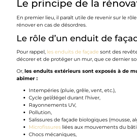
Le principe de la rénova
En premier lieu, il paraît utile de revenir sur le rô
rénover en cas de désordres.
Le rôle d’un enduit de faça
Pour rappel,
les enduits de façade
sont des revête
décorer et de protéger un mur, que ce dernier soi
Or,
les enduits extérieurs sont exposés à de m
abîmer :
Intempéries (pluie, grêle, vent, etc.),
Cycle gel/dégel durant l’hiver,
Rayonnements UV,
Pollution,
Salissures de façade biologiques (mousse, alg
Microfissures
liées aux mouvements du bât
Chocs mécaniques,