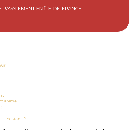
 RAVALEMENT EN ÎLE-DE-FRANCE
eur
tat
ent abîmé
at
it existant ?