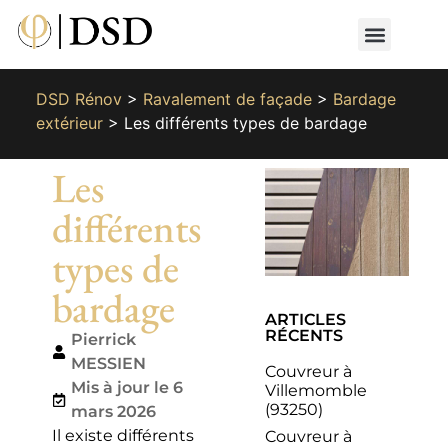
Nos métiers
Nos réalisat
📄 Devis gratuit
📞 01 87 66 65 49
DSD Rénov
>
Ravalement de façade
>
Bardage
extérieur
>
Les différents types de bardage
Les
différents
types de
bardage
ARTICLES
RÉCENTS
Pierrick
MESSIEN
Couvreur à
Mis à jour le 6
Villemomble
(93250)
mars 2026
Il existe différents
Couvreur à