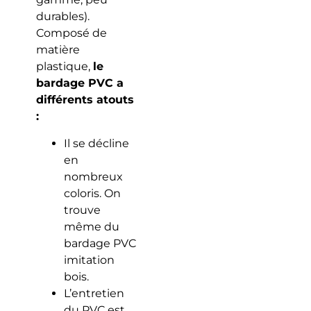
durables).
Composé de
matière
plastique,
le
bardage PVC a
différents atouts
:
Il se décline
en
nombreux
coloris. On
trouve
même du
bardage PVC
imitation
bois.
L’entretien
du PVC est