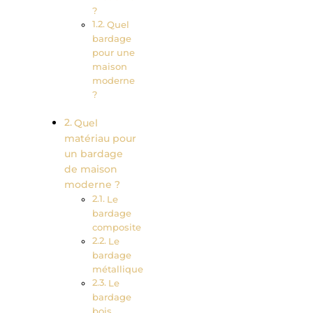
?
Quel
bardage
pour une
maison
moderne
?
Quel
matériau pour
un bardage
de maison
moderne ?
Le
bardage
composite
Le
bardage
métallique
Le
bardage
bois