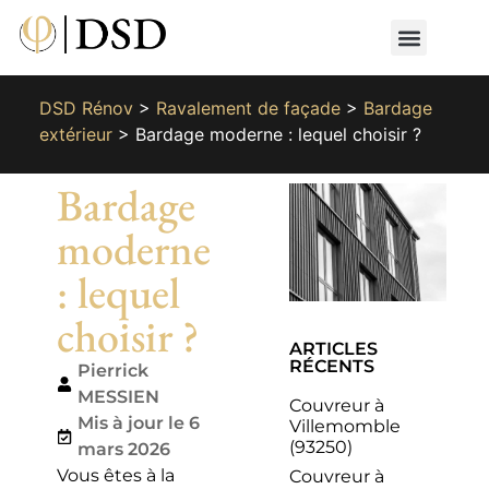
Nos métiers
Nos réalisat
📄 Devis gratuit
📞 01 87 66 65 49
DSD Rénov
>
Ravalement de façade
>
Bardage
extérieur
>
Bardage moderne : lequel choisir ?
Bardage
moderne
: lequel
choisir ?
ARTICLES
RÉCENTS
Pierrick
MESSIEN
Couvreur à
Mis à jour le 6
Villemomble
(93250)
mars 2026
Vous êtes à la
Couvreur à