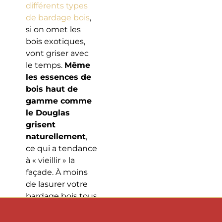
différents types
de bardage bois
,
si on omet les
bois exotiques,
vont griser avec
le temps.
Même
les essences de
bois haut de
gamme comme
le Douglas
grisent
naturellement
,
ce qui a tendance
à « vieillir » la
façade. À moins
de lasurer votre
bardage bois tous
les deux ans, il
finira par perdre