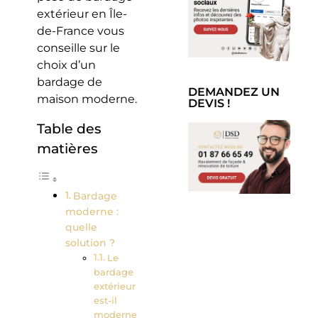
extérieur en Île-
de-France vous
conseille sur le
choix d’un
bardage de
DEMANDEZ UN
maison moderne.
DEVIS !
Table des
matières
Bardage
moderne :
quelle
solution ?
Le
bardage
extérieur
est-il
moderne