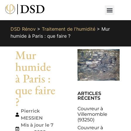
Nos métiers
Nos réalisat
📄 Devis gratuit
📞 01 87 66 65 49
DSD Rénov
>
Traitement de l'humidité
>
Mur
humide à Paris : que faire ?
Mur
humide
à Paris :
que faire
ARTICLES
?
RÉCENTS
Couvreur à
Pierrick
Villemomble
MESSIEN
(93250)
Mis à jour le 7
Couvreur à