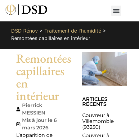
Nos métiers
Nos réalisat
📄 Devis gratuit
📞 01 87 66 65 49
DSD Rénov
>
Traitement de l'humidité
>
Remontées capillaires en intérieur
Remontées
capillaires
en
intérieur
ARTICLES
RÉCENTS
Pierrick
MESSIEN
Couvreur à
Mis à jour le 6
Villemomble
(93250)
mars 2026
L’apparition de
Couvreur à