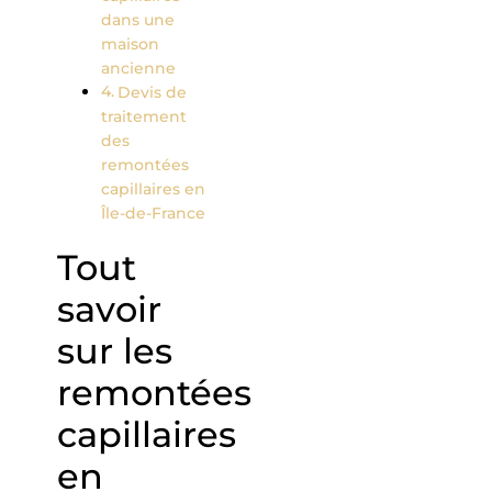
dans une
maison
ancienne
Devis de
traitement
des
remontées
capillaires en
Île-de-France
Tout
savoir
sur les
remontées
capillaires
en