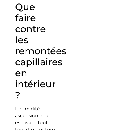
Que
faire
contre
les
remontées
capillaires
en
intérieur
?
L’humidité
ascensionnelle
est avant tout
liée à la structure