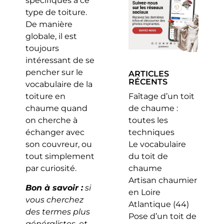
spécifiques à ce
type de toiture.
De manière
globale, il est
toujours
intéressant de se
pencher sur le
ARTICLES
RÉCENTS
vocabulaire de la
toiture en
Faîtage d’un toit
chaume quand
de chaume :
on cherche à
toutes les
échanger avec
techniques
son couvreur, ou
Le vocabulaire
tout simplement
du toit de
par curiosité.
chaume
Artisan chaumier
Bon à savoir :
si
en Loire
vous cherchez
Atlantique (44)
des termes plus
Pose d’un toit de
généralistes, et