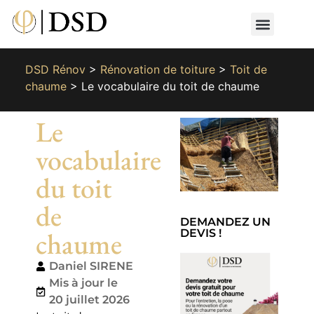
Nos métiers
Nos réalisat
📄 Devis gratuit
📞 01 87 66 65 49
DSD Rénov
>
Rénovation de toiture
>
Toit de
chaume
>
Le vocabulaire du toit de chaume
Le
vocabulaire
du toit
de
DEMANDEZ UN
chaume
DEVIS !
Daniel SIRENE
Mis à jour le
20 juillet 2026