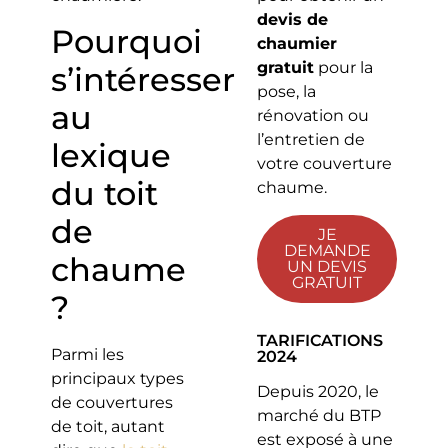
devis de
Pourquoi
chaumier
gratuit
pour la
s’intéresser
pose, la
au
rénovation ou
l’entretien de
lexique
votre couverture
du toit
chaume.
de
JE
DEMANDE
chaume
UN DEVIS
GRATUIT
?
TARIFICATIONS
Parmi les
2024
principaux types
Depuis 2020, le
de couvertures
marché du BTP
de toit, autant
est exposé à une