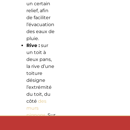
un certain
relief, afin
de faciliter
l’évacuation
des eaux de
pluie.
Rive :
sur
un toit à
deux pans,
la rive d’une
toiture
désigne
l’extrémité
du toit, du
côté
des
murs
pignons
. Sur
une
chaumière,