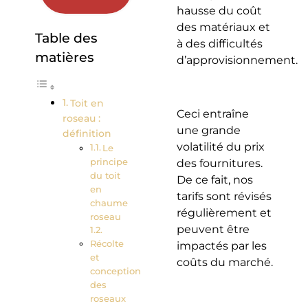
hausse du coût
des matériaux et
Table des
à des difficultés
matières
d’approvisionnement.
Toit en
Ceci entraîne
roseau :
une grande
définition
volatilité du prix
Le
principe
des fournitures.
du toit
De ce fait, nos
en
tarifs sont révisés
chaume
régulièrement et
roseau
peuvent être
Récolte
impactés par les
et
coûts du marché.
conception
des
roseaux