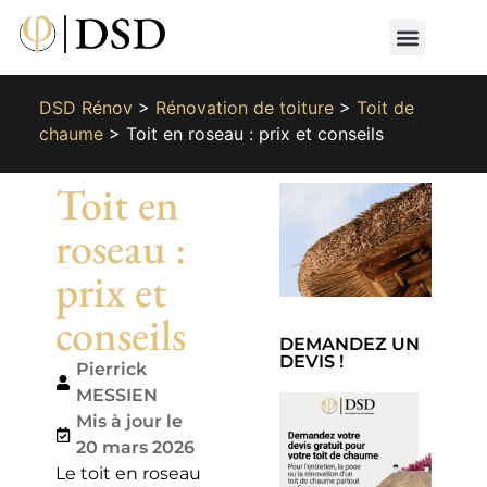
Nos métiers
Nos réalisat
📄 Devis gratuit
📞 01 87 66 65 49
DSD Rénov
>
Rénovation de toiture
>
Toit de
chaume
>
Toit en roseau : prix et conseils
Toit en
roseau :
prix et
conseils
DEMANDEZ UN
DEVIS !
Pierrick
MESSIEN
Mis à jour le
20 mars 2026
Le toit en roseau