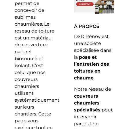
permet de
concevoir de
sublimes
chaumières. Le
À PROPOS
roseau de toiture
DSD Rénov est
est un matériau
une société
de couverture
spécialisée dans
naturel,
la
pose et
biosourcé et
l’entretien des
isolant. C’est
toitures en
celui que nos
chaume
.
couvreurs
chaumiers
Notre réseau de
utilisent
couvreurs
systématiquement
chaumiers
sur leurs
spécialisés
peut
chantiers. Cette
intervenir
page vous
partout en
explique tout ce