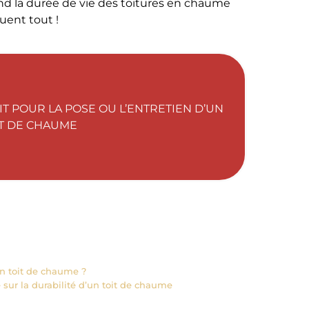
d la durée de vie des toitures en chaume
uent tout !
T POUR LA POSE OU L’ENTRETIEN D’UN
IT DE CHAUME
un toit de chaume ?
 sur la durabilité d’un toit de chaume