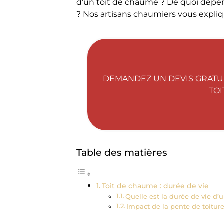
d’un toit de chaume ? De quoi dépen
? Nos artisans chaumiers vous expliq
DEMANDEZ UN DEVIS GRATUI
TO
Table des matières
Toit de chaume : durée de vie
Quelle est la durée de vie d’
Impact de la pente de toiture