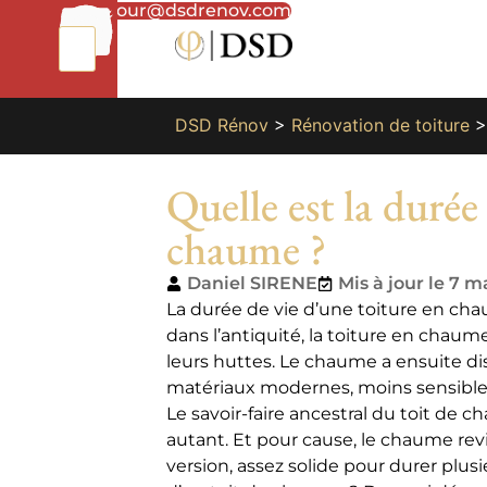
01
bonjour@dsdrenov.com
87
66
65
49
DSD Rénov
>
Rénovation de toiture
Quelle est la durée
chaume ?
Daniel SIRENE
Mis à jour le 7 m
La durée de vie d’une toiture en chau
dans l’antiquité, la toiture en chaume 
leurs huttes. Le chaume a ensuite dis
matériaux modernes, moins sensible
Le savoir-faire ancestral du toit de 
autant. Et pour cause, le chaume rev
version, assez solide pour durer plus