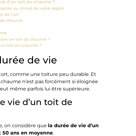
ie d’un toit en chaume ?
ptée au climat de votre région
 de l’art
t de chaume
ume
son en toit de chaume ?
d’un toit en chaume ?
durée de vie
tort, comme une toiture peu durable. Et
de chaume n’est pas forcément si éloignée
 peut même parfois lui être supérieure.
e vie d’un toit de
ue, on considère que
la durée de vie d’un
et 50 ans en moyenne
.