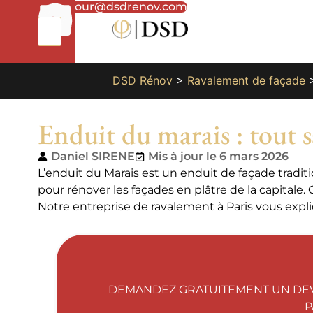
01
bonjour@dsdrenov.com
87
66
65
49
DSD Rénov
>
Ravalement de façade
Enduit du marais : tout s
Daniel SIRENE
Mis à jour le 6 mars 2026
L’enduit du Marais est un enduit de façade tradit
pour rénover les façades en plâtre de la capitale. 
Notre entreprise de ravalement à Paris vous expliqu
DEMANDEZ GRATUITEMENT UN DEV
P