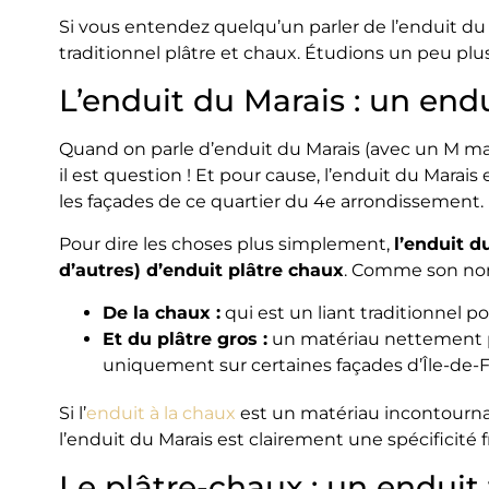
Si vous entendez quelqu’un parler de l’enduit du 
traditionnel plâtre et chaux. Étudions un peu plus
L’enduit du Marais : un end
Quand on parle d’enduit du Marais (avec un M maju
il est question ! Et pour cause, l’enduit du Mara
les façades de ce quartier du 4e arrondissement.
Pour dire les choses plus simplement,
l’enduit d
d’autres) d’enduit plâtre chaux
. Comme son nom 
De la chaux :
qui est un liant traditionnel p
Et du plâtre gros :
un matériau nettement plu
uniquement sur certaines façades d’Île-de-F
Si l’
enduit à la chaux
est un matériau incontourna
l’enduit du Marais est clairement une spécificité fr
Le plâtre-chaux : un enduit 