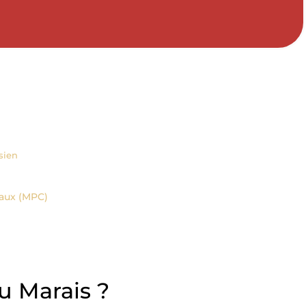
isien
haux (MPC)
u Marais ?