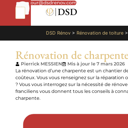
01
bonjour@dsdrenov.com
87
66
65
49
DSD Rénov
>
Rénovation de toiture
Rénovation de charpente :
Pierrick MESSIEN
Mis à jour le 7 mars 2026
La rénovation d’une charpente est un chantier de 
coûteux. Vous vous renseignez sur la réparation
? Vous vous interrogez sur la nécessité de rénov
franciliens vous donnent tous les conseils à conn
charpente.