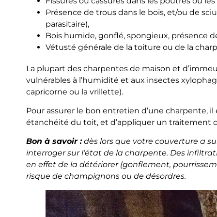
Fissures ou cassures dans les poutres ou les
Présence de trous dans le bois, et/ou de sciu
parasitaire),
Bois humide, gonflé, spongieux, présence 
Vétusté générale de la toiture ou de la char
La plupart des charpentes de maison et d’immeubl
vulnérables à l’humidité et aux insectes xylopha
capricorne ou la vrillette).
Pour assurer le bon entretien d’une charpente, il e
étanchéité du toit, et d’appliquer un traitement
Bon à savoir :
dès lors que votre couverture a subi
interroger sur l’état de la charpente. Des infiltr
en effet de la détériorer (gonflement, pourrisse
risque de champignons ou de désordres.