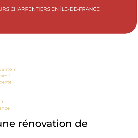
URS CHARPENTIERS EN ÎLE-DE-FRANCE
pente ?
nte ?
rpente
 ?
rance
 une rénovation de