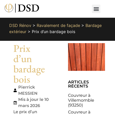
Nos métiers
Nos réalisat
📄 Devis gratuit
📞 01 87 66 65 49
DSD Rénov
>
Ravalement de façade
>
Bardage
extérieur
>
Prix d’un bardage bois
Prix
d’un
bardage
bois
ARTICLES
RÉCENTS
Pierrick
MESSIEN
Couvreur à
Mis à jour le 10
Villemomble
(93250)
mars 2026
Le prix d’un
Couvreur à