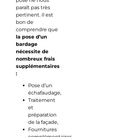
pose ne nous
paraît pas très
pertinent. Il est
bon de
comprendre que
la pose d’un
bardage
nécessite de
nombreux frais
supplémentaires
:
Pose d’un
échafaudage,
Traitement
et
préparation
de la façade,
Fournitures
complémentaires