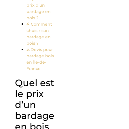
prix d’un
bardage en
bois ?
Comment
choisir son
bardage en
bois ?
Devis pour
bardage bois
en Île-de-
France
Quel est
le prix
d’un
bardage
en bois